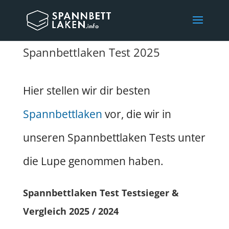
Spannbettlaken Test 2025
Hier stellen wir dir besten
Spannbettlaken
vor, die wir in
unseren Spannbettlaken Tests unter
die Lupe genommen haben.
Spannbettlaken Test Testsieger &
Vergleich 2025 / 2024