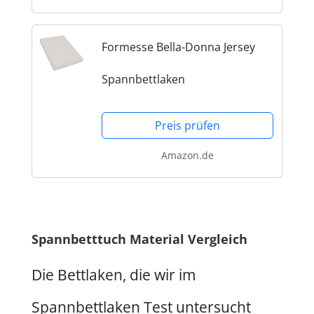
Formesse Bella-Donna Jersey
Spannbettlaken
Preis prüfen
Amazon.de
Spannbetttuch Material Vergleich
Die Bettlaken, die wir im
Spannbettlaken Test untersucht