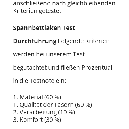
anschließend nach gleichbleibenden
Kriterien getestet
Spannbettlaken Test
Durchführung
Folgende Kriterien
werden bei unserem Test
begutachtet und fließen Prozentual
in die Testnote ein:
Material (60 %)
Qualität der Fasern (60 %)
Verarbeitung (10 %)
Komfort (30 %)