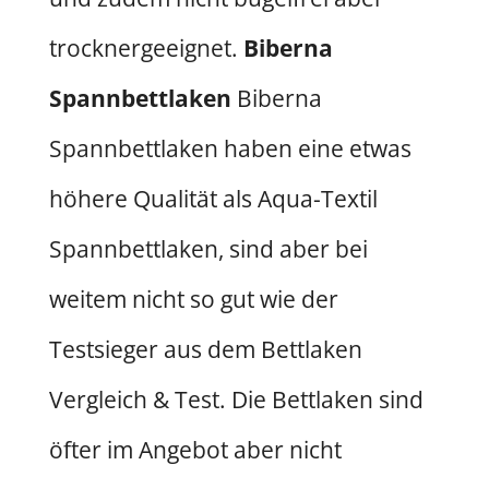
trocknergeeignet.
Biberna
Spannbettlaken
Biberna
Spannbettlaken haben eine etwas
höhere Qualität als Aqua-Textil
Spannbettlaken, sind aber bei
weitem nicht so gut wie der
Testsieger aus dem Bettlaken
Vergleich & Test. Die Bettlaken sind
öfter im Angebot aber nicht